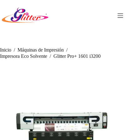
Saltar
al
contenido
Inicio
/
Máquinas de Impresión
/
Impresora Eco Solvente
/
Glitter Pro+ 1601 i3200