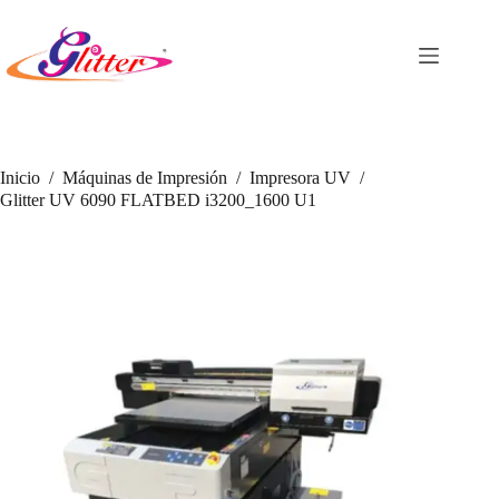
Saltar
al
contenido
Inicio
/
Máquinas de Impresión
/
Impresora UV
/
Glitter UV 6090 FLATBED i3200_1600 U1