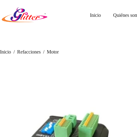
Saltar
al
contenido
Inicio
Quiénes so
Inicio
/
Refacciones
/
Motor